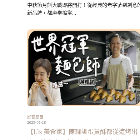
中秋節月餅大戰即將開打！從經典的老字號到創意
新品牌，都摩拳擦掌…
影音節目
2023-05-28
【Liz 美食家】陳耀訓蛋黃酥都從這烤出