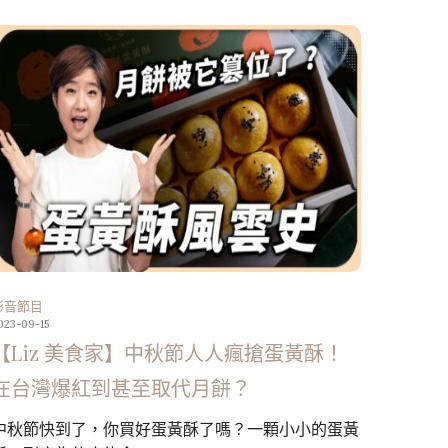
影音節目
023-09-15
【Liz 美食家】中秋節人人瘋搶蛋黃酥！
在台灣爆紅到甚至取代月餅？
中秋節快到了，你買好蛋黃酥了嗎？一顆小小的蛋黃