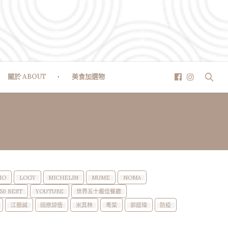
關於 ABOUT
美食加選物
IO
LOGY
MICHELIN
MUME
NOMA
50 BEST
YOUTUBE
世界五十最佳餐廳
江振誠
田原諒悟
米其林
粵菜
郭庭瑋
防疫