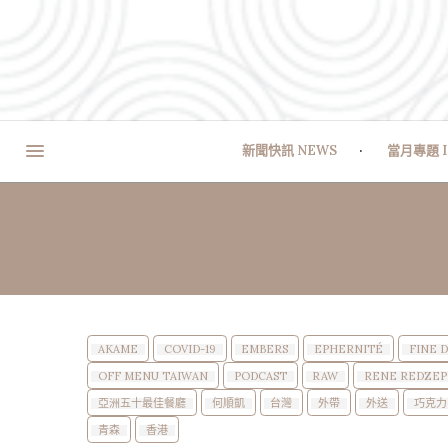
新聞快訊 NEWS
當月專題 I
AKAME
COVID-19
EMBERS
EPHERNITÉ
FINE 
OFF MENU TAIWAN
PODCAST
RAW
RENE REDZEP
亞洲五十最佳餐廳
何順凱
台灣
外帶
外送
巧克力
青森
香港