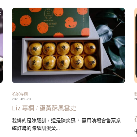
名家專欄
2023-09-29
2
Liz 專欄 / 蛋黃酥風雲史
我排的是陳耀訓，還是陳奕迅？ 需用演場會售票系
統訂購的陳耀訓蛋黃…