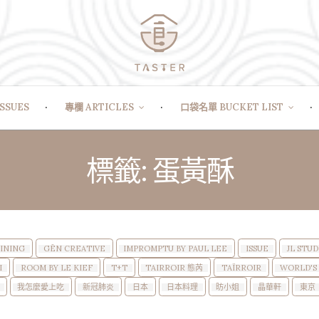
SSUES
專欄 ARTICLES
口袋名單 BUCKET LIST
標籤: 蛋黃酥
DINING
GĒN CREATIVE
IMPROMPTU BY PAUL LEE
ISSUE
JL STUD
I
ROOM BY LE KIEF
T+T
TAIRROIR 態芮
TAÏRROIR
WORLD'S 
我怎麼愛上吃
新冠肺炎
日本
日本料理
昉小姐
晶華軒
東京