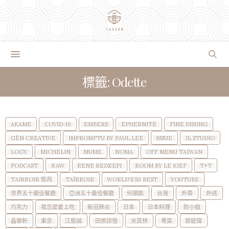
標籤: Odette
AKAME
COVID-19
EMBERS
EPHERNITÉ
FINE DINING
GĒN CREATIVE
IMPROMPTU BY PAUL LEE
ISSUE
JL STUDIO
LOGY
MICHELIN
MUME
NOMA
OFF MENU TAIWAN
PODCAST
RAW
RENE REDZEPI
ROOM BY LE KIEF
T+T
TAIRROIR 態芮
TAÏRROIR
WORLD'S 50 BEST
YOUTUBE
世界五十最佳餐廳
亞洲五十最佳餐廳
何順凱
台灣
外帶
外送
巧克力
我怎麼愛上吃
新冠肺炎
日本
日本料理
昉小姐
晶華軒
東京
江振誠
田原諒悟
米其林
粵菜
郭庭瑋