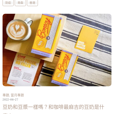
防疫
青森
香港
專題
,
當月專題
2022-06-27
豆奶和豆漿一樣嗎？和咖啡最麻吉的豆奶是什