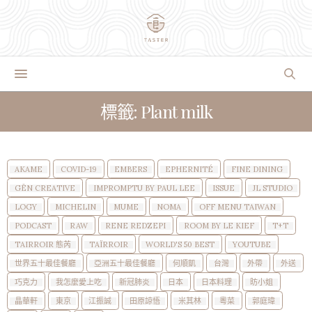
標籤: Plant milk
AKAME
COVID-19
EMBERS
EPHERNITÉ
FINE DINING
GĒN CREATIVE
IMPROMPTU BY PAUL LEE
ISSUE
JL STUDIO
LOGY
MICHELIN
MUME
NOMA
OFF MENU TAIWAN
PODCAST
RAW
RENE REDZEPI
ROOM BY LE KIEF
T+T
TAIRROIR 態芮
TAÏRROIR
WORLD'S 50 BEST
YOUTUBE
世界五十最佳餐廳
亞洲五十最佳餐廳
何順凱
台灣
外帶
外送
巧克力
我怎麼愛上吃
新冠肺炎
日本
日本料理
昉小姐
晶華軒
東京
江振誠
田原諒悟
米其林
粵菜
郭庭瑋