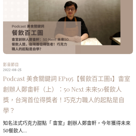
影音節目
2022-08-25
Podcast 美食關鍵詞 EP195【餐飲百工圖1】畬室
創辦人鄭畬軒（上）：50 Next 未來50餐飲人
獎，台灣首位得獎者！巧克力職人的起點是自
學？
知名法式巧克力甜點「 畬室」創辦人鄭畬軒，今年獲得未來
50餐飲人…