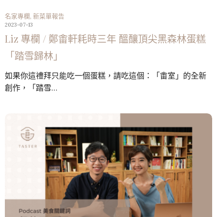
名家專欄
,
新菜單報告
2023-07-13
Liz 專欄 / 鄭畬軒耗時三年 醞釀頂尖黑森林蛋糕
「踏雪歸林」
如果你這禮拜只能吃一個蛋糕，請吃這個：「畬室」的全新
創作，「踏雪…