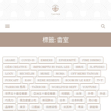
標籤: 畬室
AKAME
COVID-19
EMBERS
EPHERNITÉ
FINE DINING
GĒN CREATIVE
IMPROMPTU BY PAUL LEE
ISSUE
JL STUDIO
LOGY
MICHELIN
MUME
NOMA
OFF MENU TAIWAN
PODCAST
RAW
RENE REDZEPI
ROOM BY LE KIEF
T+T
TAIRROIR 態芮
TAÏRROIR
WORLD'S 50 BEST
YOUTUBE
世界五十最佳餐廳
亞洲五十最佳餐廳
何順凱
台灣
外帶
外送
巧克力
我怎麼愛上吃
新冠肺炎
日本
日本料理
昉小姐
晶華軒
東京
江振誠
田原諒悟
米其林
粵菜
郭庭瑋