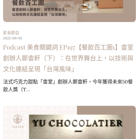
影音節目
2022-09-01
Podcast 美食關鍵詞 EP197【餐飲百工圖1】畬室
創辦人鄭畬軒（下）：在世界舞台上，以技術與
文化連結呈現「台灣風味」
法式巧克力甜點「畬室」創辦人鄭畬軒，今年獲得未來50餐
飲人獎（T…