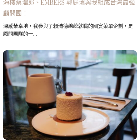
海樓蔡瑞郎、EMBERS 郭庭瑋與我組成台灣最強
顧問團！
深感榮幸地，我參與了賴清德總統就職的國宴菜單企劃，是
顧問團隊的一…