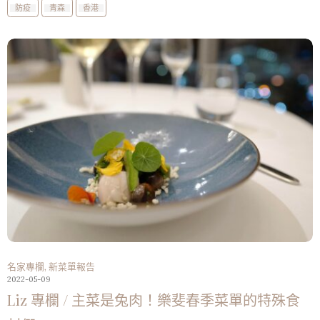
防疫
青森
香港
名家專欄
,
新菜單報告
2022-05-09
Liz 專欄 / 主菜是兔肉！樂斐春季菜單的特殊食