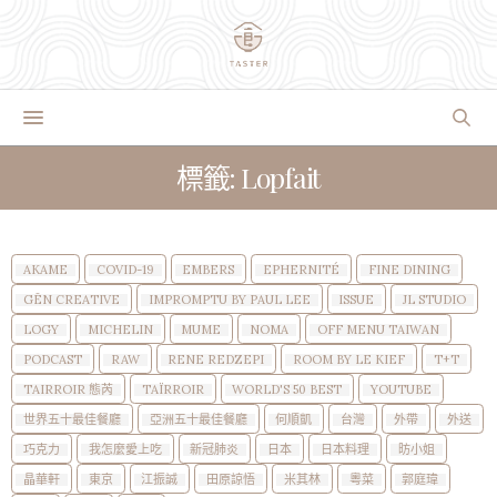
標籤: Lopfait
AKAME
COVID-19
EMBERS
EPHERNITÉ
FINE DINING
GĒN CREATIVE
IMPROMPTU BY PAUL LEE
ISSUE
JL STUDIO
LOGY
MICHELIN
MUME
NOMA
OFF MENU TAIWAN
PODCAST
RAW
RENE REDZEPI
ROOM BY LE KIEF
T+T
TAIRROIR 態芮
TAÏRROIR
WORLD'S 50 BEST
YOUTUBE
世界五十最佳餐廳
亞洲五十最佳餐廳
何順凱
台灣
外帶
外送
巧克力
我怎麼愛上吃
新冠肺炎
日本
日本料理
昉小姐
晶華軒
東京
江振誠
田原諒悟
米其林
粵菜
郭庭瑋