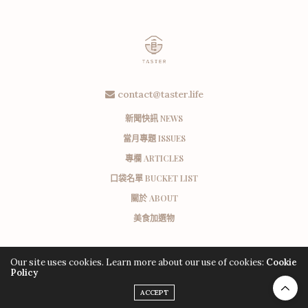
contact@taster.life
新聞快訊 NEWS
當月專題 ISSUES
專欄 ARTICLES
口袋名單 BUCKET LIST
關於 ABOUT
美食加選物
Our site uses cookies. Learn more about our use of cookies:
Cookie
Policy
ACCEPT