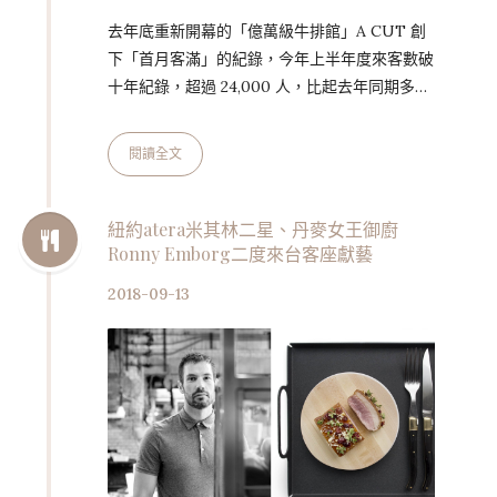
去年底重新開幕的「億萬級牛排館」A CUT 創
下「首月客滿」的紀錄，今年上半年度來客數破
十年紀錄，超過 24,000 人，比起去年同期多了
3,000 人次，顯見 A CUT 在牛排迷心中的殿堂
級地位。 「只有 A CUT 能超越 A CUT」，
閱讀全文
10/25 至 10/27 再度舉辦「星光饗宴年度盛
事」，邀請近 200 年歷史的傳奇法餐「金字塔
餐廳」來台獻藝，午晚宴各七道絕妙料理，一年
紐約atera米其林二星、丹麥女王御廚
Ronny Emborg二度來台客座獻藝
僅一次的限量星光大餐勢必掀起美食話題。 這
次主菜除 A CUT 獻出「丁骨牛排，芹菜菇醬馬
2018-09-13
鈴薯千層佐桌邊現刨松露，…