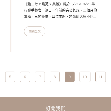
《鮨二七 x 鳥苑 x 英雄》將於 9/22 & 9/23 舉
行聯手餐會！源自一年前的突發其想，二個月的
籌備，三間餐廳，四位主廚，將帶給大家不同的
五感體驗。 日期：2018 年 9 月 22 – 23號 (共
34 位) 時間：18:00 餐費 : $8,800／1 人 地點：
閱讀全文
鳥苑地雞燒 台中市西區忠明南路 48 號 鮨二七
鮨二七位於台灣高雄市中心，是全預約制的江戶
前壽司餐廳（僅14席）。主廚陳威任師傅藉著經
驗直覺尋求各地食材，採用傳統技法將時令魚鮮
的最佳狀態所呈獻。 人與…
Page 9 of 11
5
6
7
8
9
10
11
訂閱我們