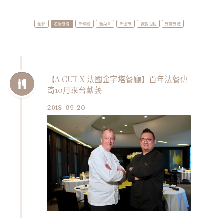
全部
名廚餐會
新開幕
新菜單
新上市
飲食活動
外帶外送
【A CUT X 法國金字塔餐廳】百年法餐傳
奇10月來台獻藝
2018-09-20