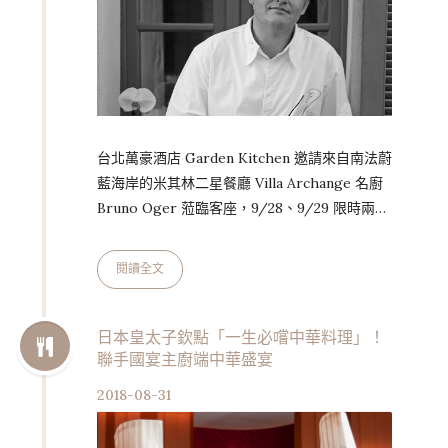
台北萬豪酒店 Garden Kitchen 邀請來自南法蔚
藍海岸的米其林二星餐廳 Villa Archange 名廚
Bruno Oger 蒞臨客座，9/28、9/29 限時兩晚
為眾人獻上美麗絕倫的地中海餐宴。 才華洋溢
的 Bruno Oger 主廚曾七度為法國坎城影展掌
閱讀全文
廚，並曾獲法國權威美食評鑑《高特米魯》
(Gault-Millau，亦作《廚師帽美食評鑑》) 遴選
為「最佳主廚」。2010 年開設 Villa Archange
日本皇太子欽點「一生必嚐中華料理」！
聯手國宴主廚端中華盛宴
餐廳，更創下甫開業 10 個月即獲米其林二星的
傲人殊榮！Bruno …
2018-08-31