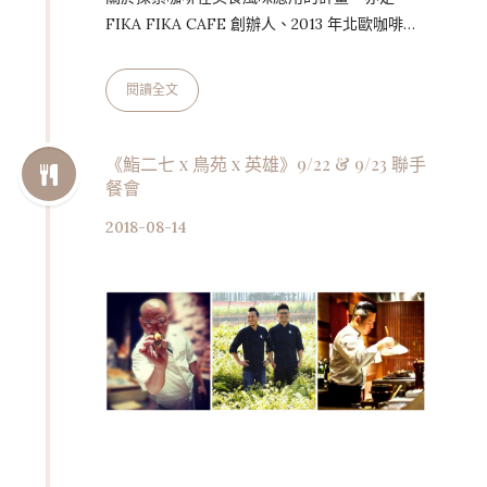
FIKA FIKA CAFE 創辦人、2013 年北歐咖啡烘
焙大賽冠軍 James 的全新嘗試。將 FIKA FIKA
咖啡實驗室引以為傲的研究成果，與星級主廚共
閱讀全文
同創作，繼去年與「肉料理魔法師」
Restaurant Anis 合作之後，今年更擴大舉辦
FIKA FIKA 料理白夜私廚餐會，邀請東京米其
《鮨二七 x 鳥苑 x 英雄》9/22 & 9/23 聯手
餐會
林二星餐廳 Florilège 的川手寬康（Kawate
Hiroyasu）以及甫獲台北米其林一…
2018-08-14