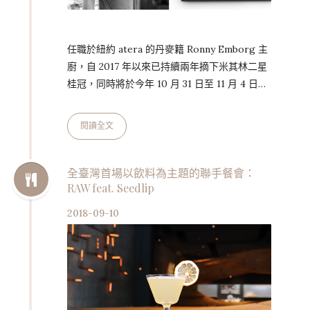
任職於紐約 atera 的丹麥籍 Ronny Emborg 主
廚，自 2017 年以來已持續兩年摘下米其林二星
桂冠，同時將於今年 10 月 31 日至 11 月 4 日再
訪台北美福大飯店，並匯集過往於台灣、墨西哥
及北歐各國啟發的經典菜色，推出「耀眼星光璀
閱讀全文
璨饗宴」。 來自丹麥的 Emborg 主廚，自
2002 年即在該國嶄露頭角，2007 年被譽為丹
麥最佳主廚，曾擔任丹麥女王的御廚，亦曾於米
全臺灣首場以飲料為主題的聯手餐會：
RAW feat. Seedlip
其林三星聖殿西班牙的 El Bulli 餐廳任職，摘星
不斷的廚藝之路，被餐飲界美譽為「感官覺醒的
2018-09-10
饗宴」。 …