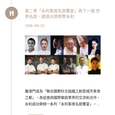
日晚間於 LONGTAIL 餐廳酒吧，呈獻榮獲
James Beard Foundation 最佳烘焙書提名的
第二季「永利客席名廚饗宴」再下一城 世
界名廚、調酒大師齊聚永利
《Lickerland: Asian-Accented Desserts by
Jason Li…
2018-08-22
繼澳門成為「聯合國教科文組織之創意城市美食
之都」，為促進與國際餐飲業界的交流和合作，
永利成功舉辦一系列「永利客席名廚饗宴」。現
於 8 月 31 日起，將繼續舉行第二季名廚饗宴，