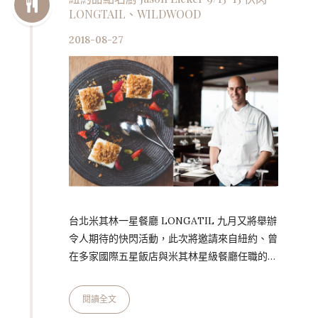
LONGTAIL、WILDWOOD
聯手打造獨一無二的嚐味體驗。 十道菜的晚餐
定價每位 HK$2,480+10%，門…
2018-08-27
台北米其林一星餐廳 LONGATIL 九月又將舉辦
令人期待的快閃活動，此次將邀請來自紐約、曾
在多家國際五星飯店與米其林星級餐廳任職的甜
點主廚 Jason Licker（傑森・利克），熱愛在
亞洲各地旅行的他，9 月 13 日下午及晚間於姐
閱讀全文
妹店 WILDWOOD 原木燒烤餐廳、9 月 14~15