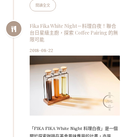
與各國星級名廚攜手合作，再次於永利澳門、永
閱讀全文
利皇宮路氹呈獻美饌盛宴，當中包括米其林星級
主廚及在 2018 年「亞洲 50 最佳餐廳」獲獎的
一眾名廚，部份名廚更會與永利星級主廚聯手，
Fika Fika White Night－料理白夜！聯合
台日星級主廚，探索 Coffee Pairing 的無
呈獻創意十足的味蕾體驗。 此外，永利亦邀來
限可能
獲獎無數的調酒師作客駐場獻技，以及舉行期間
限定大師班，調製多款獲獎雞尾酒。 M.O.F Luc
2018-08-22
Debo…
「FIKA FIKA White Night 料理白夜」是一個
關於探索咖啡在美食風味應用的計畫，亦是