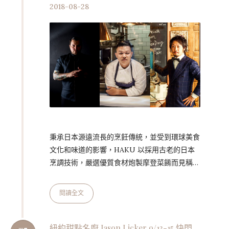
台菜驚豔四座的萬豪宴客樓主廚「台菜新銳」洪
2018-08-28
福龍，三強聯手以獻上結合台…
秉承日本源遠流長的烹飪傳統，並受到環球美食
文化和味道的影響，HAKU 以採用古老的日本
烹調技術，嚴選優質食材炮製摩登菜餚而見稱。
9 月 21 日至 22 日，一連兩晚，HAKU 的行政
總廚 Agustin Balbi 將與台北米其林一星餐廳
閱讀全文
Taïrroir（態芮）的大廚何順凱（Kai）， 以及
Mixology Group 兼全新酒吧 Mixology Salon
的創辦人南雲主于三（Shuzo Nagumo）一起
紐約甜點名廚 Jason Licker 9/13-15 快閃