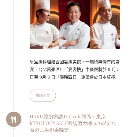
皇室級料理結合國宴級美饌，一場絕無僅有的盛
宴，台北萬豪酒店「宴客樓」中餐廳將於 9 月 5
日至 9月 8 日「限時四日」邀請曾於日本紅極一
時的烹飪比賽節目《鐵人料理》中勇奪冠軍的
「新一代食神」脇屋友詞蒞臨客座。 脇屋友詞
閱讀全文
曾獲日本皇太子伉儷欽點擔任晚宴料理長，亦曾
獲頒象徵日本最高榮譽的「黃綬褒章」，創立於
東京的名店《一笑美茶樓》更被譽為「一生必嚐
HAKU總廚邀請Taïrroir態芮、東京
MIXOLOGY SALON調酒大師 9/21&9/22
的中華料理」！此次將與曾主掌台灣總統就職晚
香港六手聯乘晚宴
宴的「國宴主廚」高鋼輝，及擅以靈活富饒的新