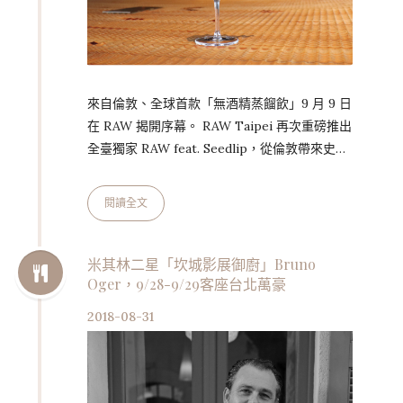
來自倫敦、全球首款「無酒精蒸餾飲」9 月 9 日
在 RAW 揭開序幕。 RAW Taipei 再次重磅推出
全臺獨家 RAW feat. Seedlip，從倫敦帶來史上
第一次以「飲品」為主題的餐飲盛會！“
Seedlip ” – 世界首創以「蒸餾」方式萃取原料
閱讀全文
風味卻又不含任何酒精的 “ Spirits ” 品
牌， 2015 年亮相後迅速一炮而紅，為各大國際
米其林餐廳如 “ The Fat Duck ”、世界第一酒
米其林二星「坎城影展御廚」Bruno
Oger，9/28-9/29客座台北萬豪
吧 “ American Bar ” 選用。此外，今年八月份
才正式在英國發售的 See…
2018-08-31